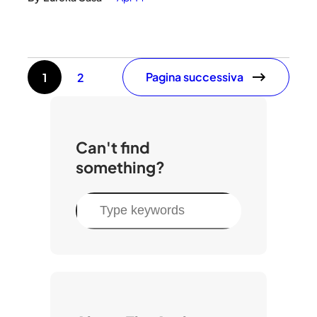
Pagina successiva
1
2
Can't find
something?
C
e
r
c
a