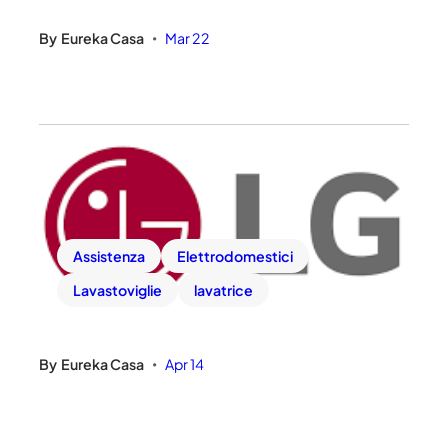
By
Eureka Casa
Mar 22
•
Assistenza
Elettrodomestici
Lavastoviglie
lavatrice
By
Eureka Casa
Apr 14
•