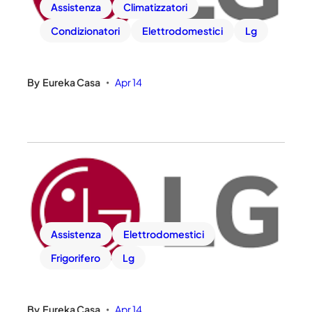
Assistenza
Climatizzatori
Condizionatori
Elettrodomestici
Lg
By
Eureka Casa
Apr 14
•
Assistenza
Elettrodomestici
Frigorifero
Lg
By
Eureka Casa
Apr 14
•