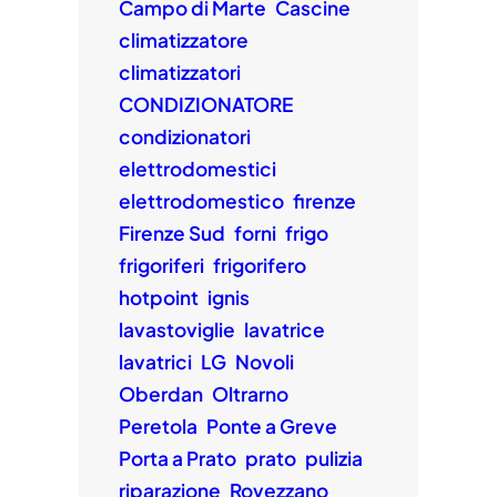
Campo di Marte
Cascine
climatizzatore
climatizzatori
CONDIZIONATORE
condizionatori
elettrodomestici
elettrodomestico
firenze
Firenze Sud
forni
frigo
frigoriferi
frigorifero
hotpoint
ignis
lavastoviglie
lavatrice
lavatrici
LG
Novoli
Oberdan
Oltrarno
Peretola
Ponte a Greve
Porta a Prato
prato
pulizia
riparazione
Rovezzano