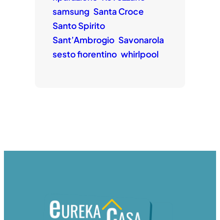
samsung
Santa Croce
Santo Spirito
Sant’Ambrogio
Savonarola
sesto fiorentino
whirlpool