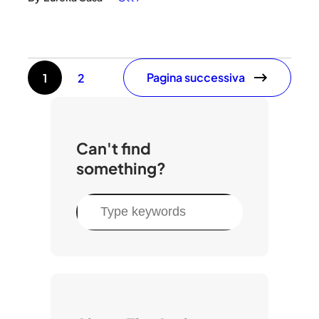
Pagina successiva
1
2
Can't find
something?
C
e
r
c
a