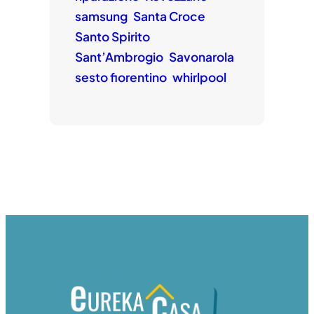
samsung
Santa Croce
Santo Spirito
Sant’Ambrogio
Savonarola
sesto fiorentino
whirlpool