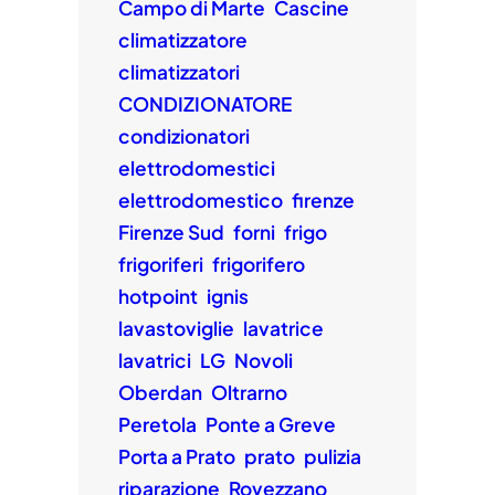
Campo di Marte
Cascine
climatizzatore
climatizzatori
CONDIZIONATORE
condizionatori
elettrodomestici
elettrodomestico
firenze
Firenze Sud
forni
frigo
frigoriferi
frigorifero
hotpoint
ignis
lavastoviglie
lavatrice
lavatrici
LG
Novoli
Oberdan
Oltrarno
Peretola
Ponte a Greve
Porta a Prato
prato
pulizia
riparazione
Rovezzano