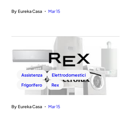
By
Eureka Casa
Mar 15
•
Assistenza
Elettrodomestici
Frigorifero
Rex
By
Eureka Casa
Mar 15
•