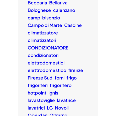
Beccaria
Bellariva
Bolognese
calenzano
campi bisenzio
Campo di Marte
Cascine
climatizzatore
climatizzatori
CONDIZIONATORE
condizionatori
elettrodomestici
elettrodomestico
firenze
Firenze Sud
forni
frigo
frigoriferi
frigorifero
hotpoint
ignis
lavastoviglie
lavatrice
lavatrici
LG
Novoli
Oberdan
Oltrarno