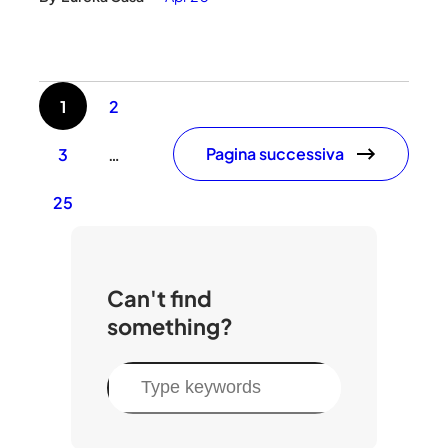
1
2
Pagina successiva
3
…
25
Can't find
something?
C
e
r