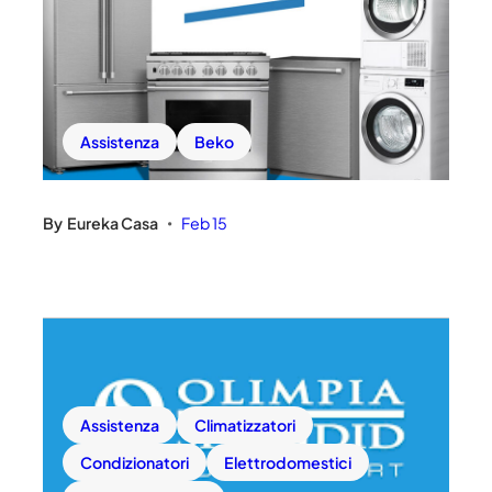
Assistenza
Beko
By
Eureka Casa
Feb 15
•
Assistenza
Climatizzatori
Condizionatori
Elettrodomestici