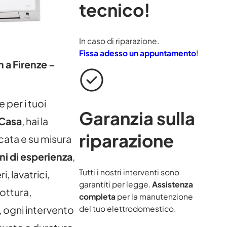
tecnico!
In caso di riparazione.
Fissa adesso un appuntamento
!
 a Firenze –
 per i tuoi
Garanzia sulla
Casa
, hai la
riparazione
cata e su misura
ni di esperienza
,
Tutti i nostri interventi sono
i, lavatrici,
garantiti per legge.
Assistenza
cottura,
completa
per la manutenzione
del tuo elettrodomestico.
, ogni intervento