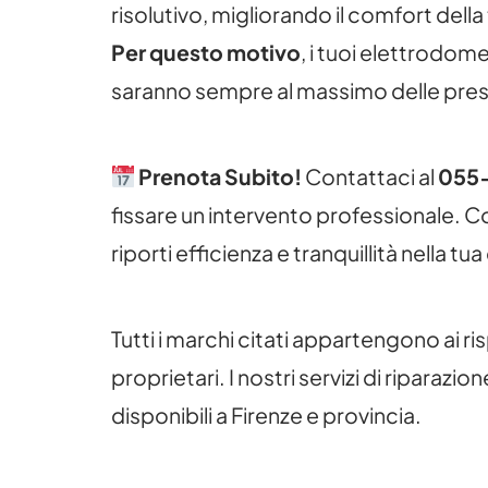
risolutivo, migliorando il comfort della
Per questo motivo
, i tuoi elettrodom
saranno sempre al massimo delle pres
Prenota Subito!
Contattaci al
055
fissare un intervento professionale. 
riporti efficienza e tranquillità nella tua
Tutti i marchi citati appartengono ai ris
proprietari. I nostri servizi di riparazio
disponibili a Firenze e provincia.