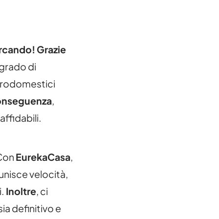
ercando!
Grazie
 grado di
ttrodomestici
onseguenza
,
ffidabili.
Con
EurekaCasa
,
unisce velocità,
i.
Inoltre
, ci
a definitivo e