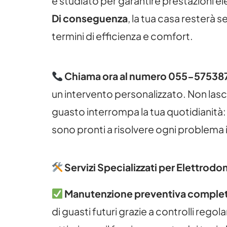
è studiato per garantire prestazioni el
Di conseguenza
, la tua casa resterà s
termini di efficienza e comfort.
Chiama ora al numero 055-57538
un intervento personalizzato. Non lasc
guasto interrompa la tua quotidianità: 
sono pronti a risolvere ogni problema i
Servizi Specializzati per Elettrod
Manutenzione preventiva comple
di guasti futuri grazie a controlli regol