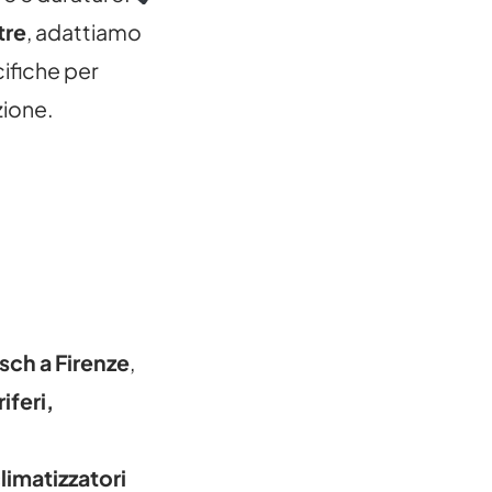
tre
, adattiamo
cifiche per
zione.
sch a Firenze
,
iferi,
limatizzatori