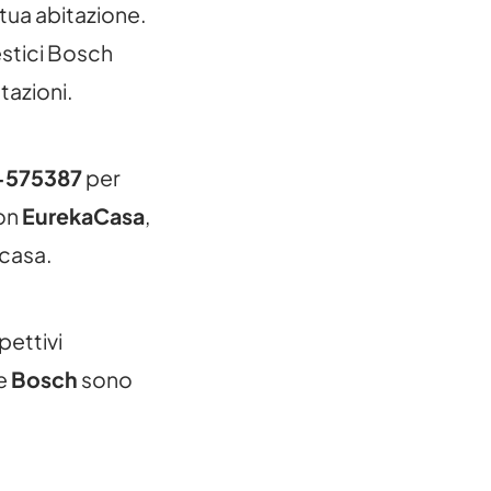
 tua abitazione.
estici Bosch
tazioni.
-575387
per
Con
EurekaCasa
,
 casa.
pettivi
ne
Bosch
sono