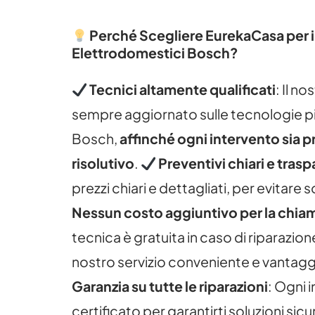
Perché Scegliere EurekaCasa per i
Elettrodomestici Bosch?
Tecnici altamente qualificati
: Il n
sempre aggiornato sulle tecnologie pi
Bosch,
affinché ogni intervento sia p
risolutivo
.
Preventivi chiari e trasp
prezzi chiari e dettagliati, per evitare
Nessun costo aggiuntivo per la chia
tecnica è gratuita in caso di riparazion
nostro servizio conveniente e vantag
Garanzia su tutte le riparazioni
: Ogni 
certificato per garantirti soluzioni sic