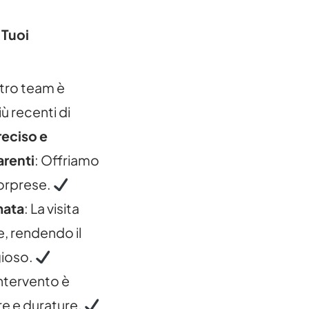
 Tuoi
ostro team è
ù recenti di
reciso e
arenti
: Offriamo
 sorprese.
mata
: La visita
e, rendendo il
gioso.
intervento è
ure e durature.