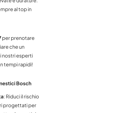
evate e durature.
empre al top in
7
per prenotare
iare che un
i nostri esperti
n tempi rapidi!
omestici Bosch
ta
: Riduci il rischio
ari progettati per