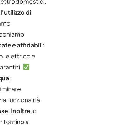
elettrodomestici.
l’utilizzo di
iamo
oponiamo
cate e affidabili
:
, elettrico e
arantiti.
cqua
:
iminare
ena funzionalità.
ose
:
Inoltre
, ci
h tornino a