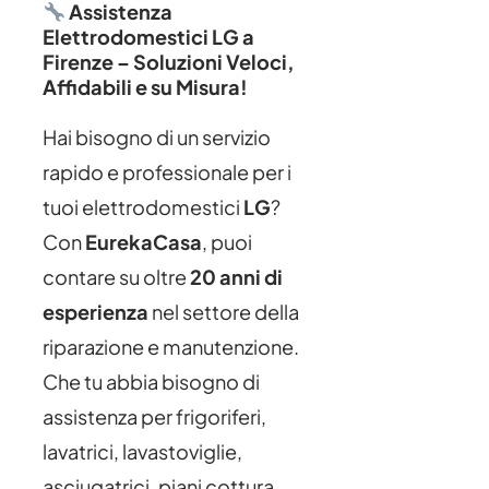
Assistenza
Elettrodomestici LG a
Firenze – Soluzioni Veloci,
Affidabili e su Misura!
Hai bisogno di un servizio
rapido e professionale per i
tuoi elettrodomestici
LG
?
Con
EurekaCasa
, puoi
contare su oltre
20 anni di
esperienza
nel settore della
riparazione e manutenzione.
Che tu abbia bisogno di
assistenza per frigoriferi,
lavatrici, lavastoviglie,
asciugatrici, piani cottura,