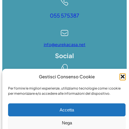
055 575387
info@eurekacasa.net
Social
Gestisci Consenso Cookie
Whatsapp
Per fornire le migliori esperienze, utilizziamo tecnologie come i cookie
per memorizzare e/o accedere alle informazioni del dispositivo.
Accetta
Facebook
Nega