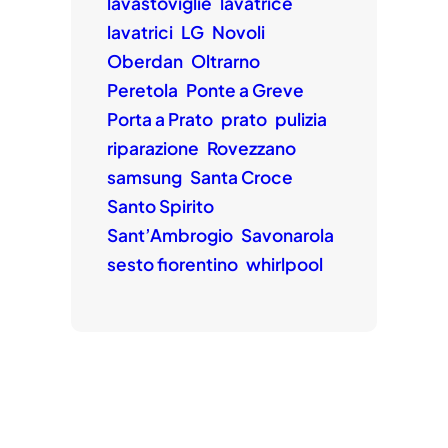
lavastoviglie
lavatrice
lavatrici
LG
Novoli
Oberdan
Oltrarno
Peretola
Ponte a Greve
Porta a Prato
prato
pulizia
riparazione
Rovezzano
samsung
Santa Croce
Santo Spirito
Sant’Ambrogio
Savonarola
sesto fiorentino
whirlpool