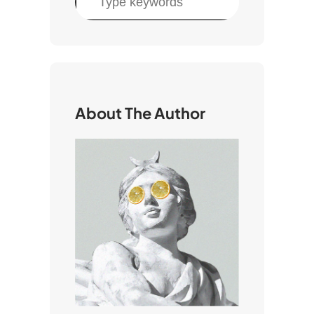
e
r
c
a
About The Author