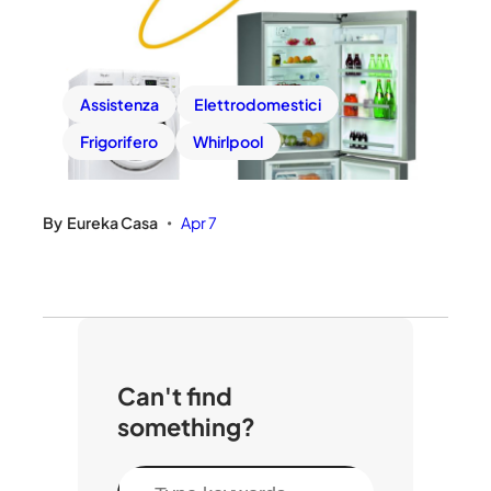
Assistenza
Elettrodomestici
Frigorifero
Whirlpool
By
Eureka Casa
Apr 7
•
Can't find
something?
C