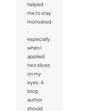
helped
me to stay
motivated
,
especially
when I
applied
two slices
on my
eyes. A
blog
author
should