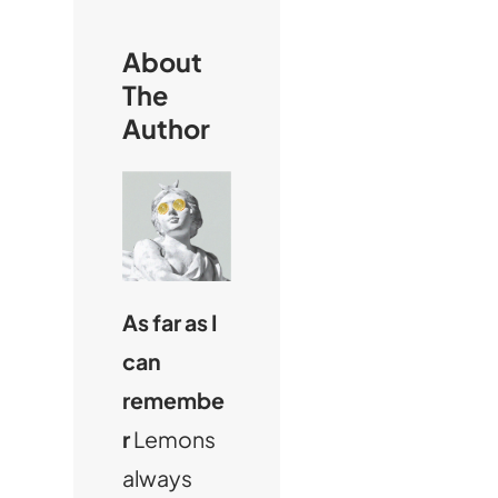
About
The
Author
As far as I
can
remembe
r
Lemons
always