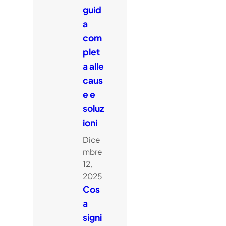
guid
a
com
plet
a alle
caus
e e
soluz
ioni
Dice
mbre
12,
2025
Cos
a
signi