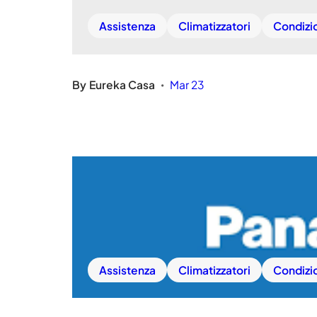
Assistenza
Climatizzatori
Condizi
By
Eureka Casa
Mar 23
•
Assistenza
Climatizzatori
Condizi