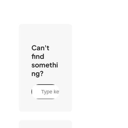
Can't
find
somethi
ng?
C
e
r
c
a