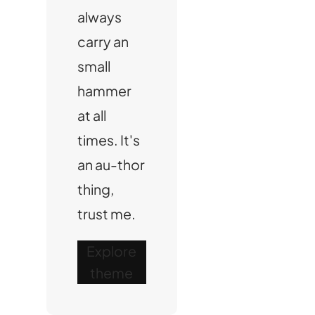
always
carry an
small
hammer
at all
times. It's
an au-thor
thing,
trust me.
Explore
theme