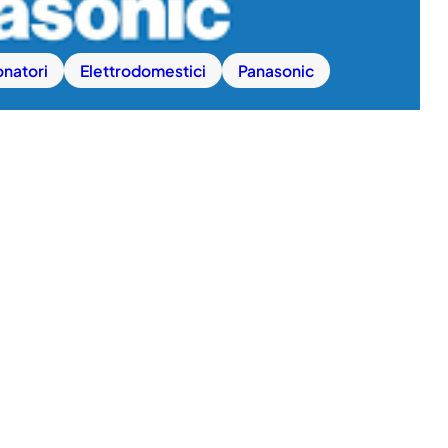
onatori
Elettrodomestici
Panasonic