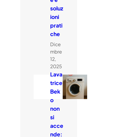
soluz
ioni
prati
che
Dice
mbre
12,
2025
Lava
trice
Bek
o
non
si
acce
nde: