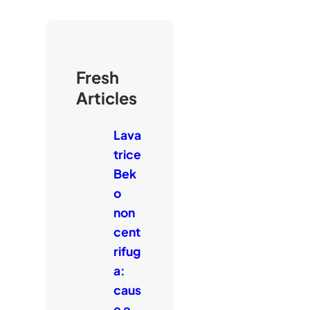
Fresh
Articles
Lava
trice
Bek
o
non
cent
rifug
a:
caus
e e