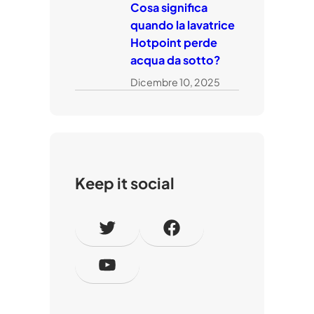
Cosa significa
quando la lavatrice
Hotpoint perde
acqua da sotto?
Dicembre 10, 2025
Keep it social
T
F
w
a
Y
i
c
o
t
e
u