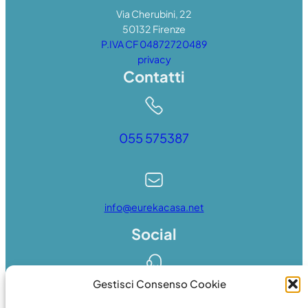
Via Cherubini, 22
50132 Firenze
P.IVA CF 04872720489
privacy
Contatti
055 575387
info@eurekacasa.net
Social
Gestisci Consenso Cookie
Whatsapp