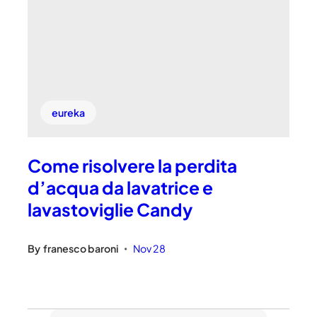
eureka
Come risolvere la perdita
d’acqua da lavatrice e
lavastoviglie Candy
By
franesco baroni
Nov 28
•