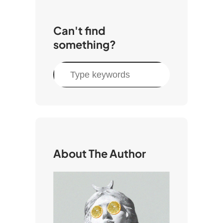
Can't find
something?
C
e
r
c
a
About The Author