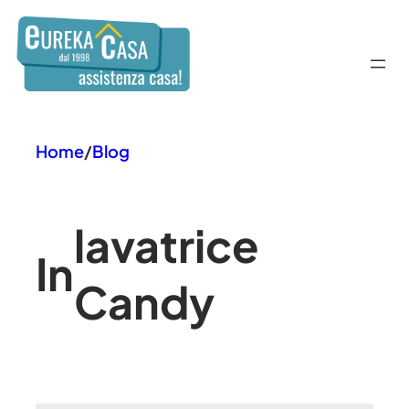
Vai
al
contenuto
Home
/
Blog
lavatrice
In
Candy