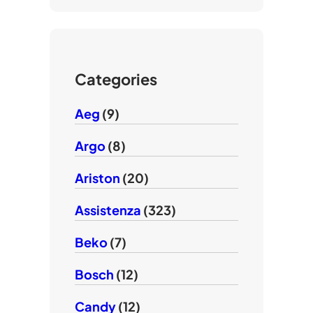
t
b
T
e
o
u
r
o
b
k
e
Categories
Aeg
(9)
Argo
(8)
Ariston
(20)
Assistenza
(323)
Beko
(7)
Bosch
(12)
Candy
(12)