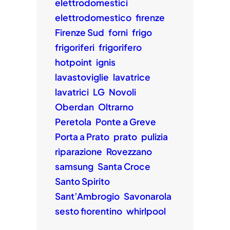
elettrodomestici
elettrodomestico
firenze
Firenze Sud
forni
frigo
frigoriferi
frigorifero
hotpoint
ignis
lavastoviglie
lavatrice
lavatrici
LG
Novoli
Oberdan
Oltrarno
Peretola
Ponte a Greve
Porta a Prato
prato
pulizia
riparazione
Rovezzano
samsung
Santa Croce
Santo Spirito
Sant’Ambrogio
Savonarola
sesto fiorentino
whirlpool