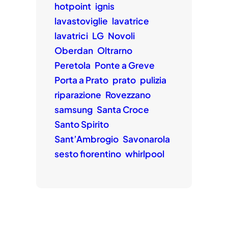
hotpoint
ignis
lavastoviglie
lavatrice
lavatrici
LG
Novoli
Oberdan
Oltrarno
Peretola
Ponte a Greve
Porta a Prato
prato
pulizia
riparazione
Rovezzano
samsung
Santa Croce
Santo Spirito
Sant’Ambrogio
Savonarola
sesto fiorentino
whirlpool