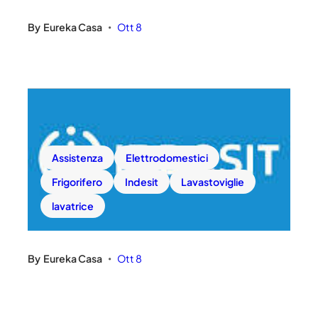
By
Eureka Casa
Ott 8
•
Assistenza
Elettrodomestici
Frigorifero
Indesit
Lavastoviglie
lavatrice
By
Eureka Casa
Ott 8
•