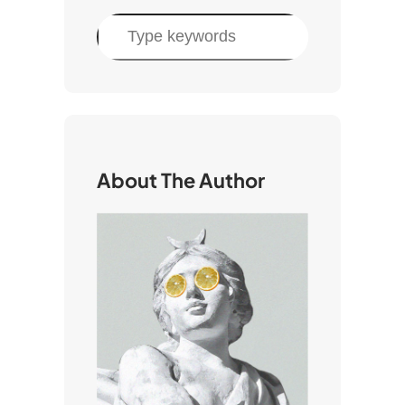
C
e
r
c
a
About The Author