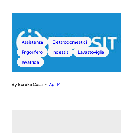
Assistenza
Elettrodomestici
Frigorifero
Indestis
Lavastoviglie
lavatrice
By
Eureka Casa
Apr 14
•