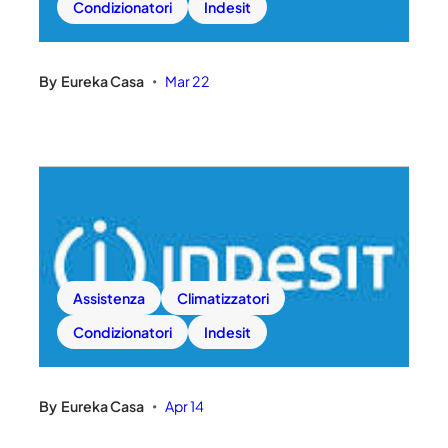
Condizionatori
Indesit
By
Eureka Casa
Mar 22
•
Assistenza
Climatizzatori
Condizionatori
Indesit
By
Eureka Casa
Apr 14
•