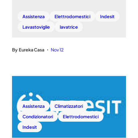
Assistenza
Elettrodomestici
Indesit
Lavastoviglie
lavatrice
By
Eureka Casa
Nov 12
•
Assistenza
Climatizzatori
Condizionatori
Elettrodomestici
Indesit