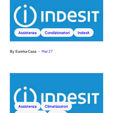
Assistenza
Condizionatori
Indesit
By
Eureka Casa
Mar 27
•
Assistenza
Climatizzatori