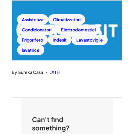
Assistenza
Climatizzatori
Condizionatori
Elettrodomestici
Frigorifero
Indesit
Lavastoviglie
lavatrice
By
Eureka Casa
Ott 8
•
Can't find
something?