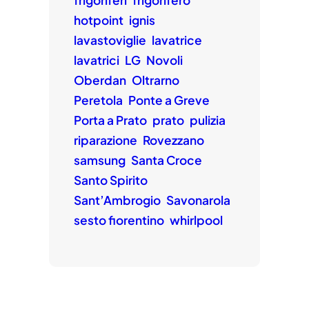
frigoriferi
frigorifero
hotpoint
ignis
lavastoviglie
lavatrice
lavatrici
LG
Novoli
Oberdan
Oltrarno
Peretola
Ponte a Greve
Porta a Prato
prato
pulizia
riparazione
Rovezzano
samsung
Santa Croce
Santo Spirito
Sant’Ambrogio
Savonarola
sesto fiorentino
whirlpool