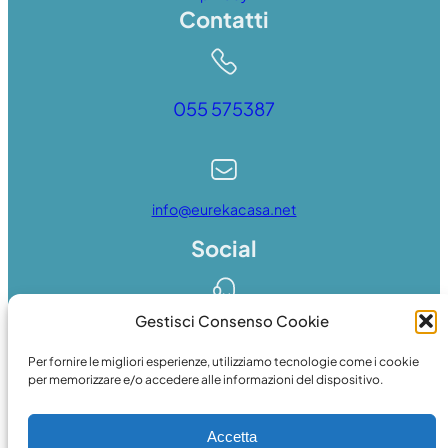
Contatti
055 575387
info@eurekacasa.net
Social
Gestisci Consenso Cookie
Whatsapp
Per fornire le migliori esperienze, utilizziamo tecnologie come i cookie
per memorizzare e/o accedere alle informazioni del dispositivo.
Accetta
Facebook