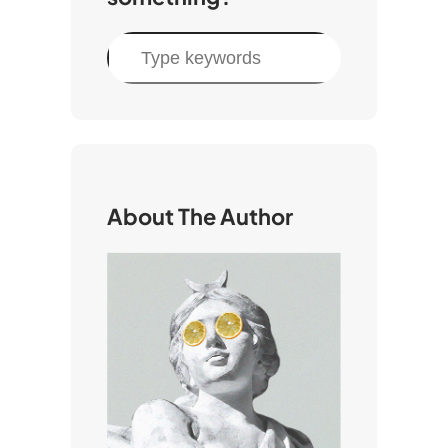
C
e
r
c
a
About The Author