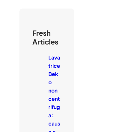
Fresh
Articles
Lava
trice
Bek
o
non
cent
rifug
a:
caus
e e