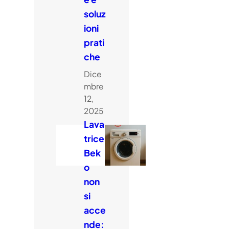
soluz
ioni
prati
che
Dice
mbre
12,
2025
Lava
trice
Bek
o
non
si
acce
nde: