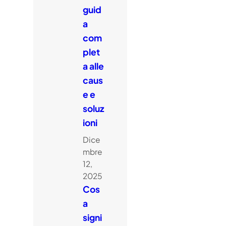
guid
a
com
plet
a alle
caus
e e
soluz
ioni
Dice
mbre
12,
2025
Cos
a
signi