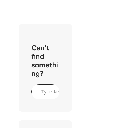
Can't
find
somethi
ng?
C
e
r
c
a