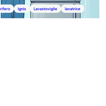
rifero
Ignis
Lavastoviglie
lavatrice