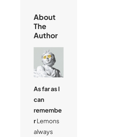
About
The
Author
As far as I
can
remembe
r
Lemons
always