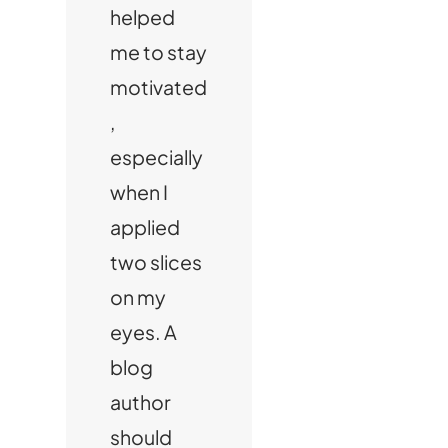
helped
me to stay
motivated
,
especially
when I
applied
two slices
on my
eyes. A
blog
author
should