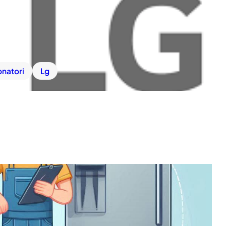
onatori
Lg