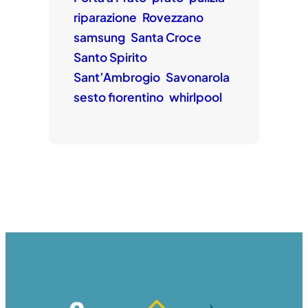
riparazione
Rovezzano
samsung
Santa Croce
Santo Spirito
Sant’Ambrogio
Savonarola
sesto fiorentino
whirlpool