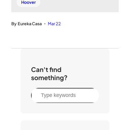
Hoover
By
Eureka Casa
Mar 22
•
Can't find
something?
C
e
r
c
a