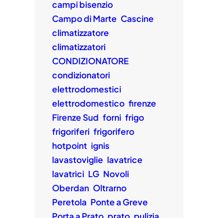
campi bisenzio
Campo di Marte
Cascine
climatizzatore
climatizzatori
CONDIZIONATORE
condizionatori
elettrodomestici
elettrodomestico
firenze
Firenze Sud
forni
frigo
frigoriferi
frigorifero
hotpoint
ignis
lavastoviglie
lavatrice
lavatrici
LG
Novoli
Oberdan
Oltrarno
Peretola
Ponte a Greve
Porta a Prato
prato
pulizia