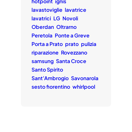
hotpoint
ignis
lavastoviglie
lavatrice
lavatrici
LG
Novoli
Oberdan
Oltrarno
Peretola
Ponte a Greve
Porta a Prato
prato
pulizia
riparazione
Rovezzano
samsung
Santa Croce
Santo Spirito
Sant’Ambrogio
Savonarola
sesto fiorentino
whirlpool