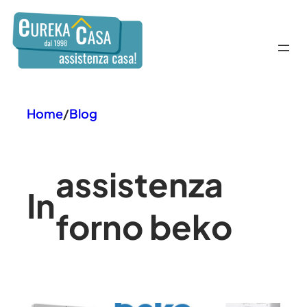
Vai
al
contenuto
Home
/
Blog
assistenza
In
forno beko