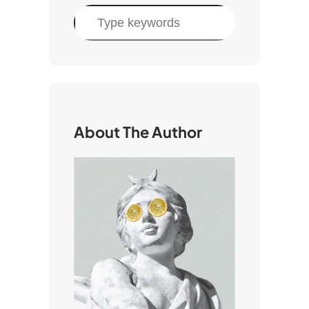
C
e
r
c
a
About The Author