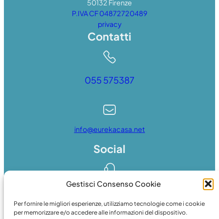
50132 Firenze
P.IVA CF 04872720489
privacy
Contatti
055 575387
info@eurekacasa.net
Social
Gestisci Consenso Cookie
Whatsapp
Per fornire le migliori esperienze, utilizziamo tecnologie come i cookie
per memorizzare e/o accedere alle informazioni del dispositivo.