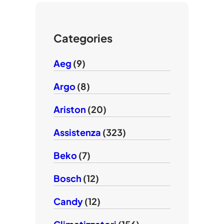
u
r
o
b
k
e
Categories
Aeg
(9)
Argo
(8)
Ariston
(20)
Assistenza
(323)
Beko
(7)
Bosch
(12)
Candy
(12)