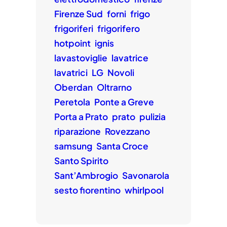
Firenze Sud
forni
frigo
frigoriferi
frigorifero
hotpoint
ignis
lavastoviglie
lavatrice
lavatrici
LG
Novoli
Oberdan
Oltrarno
Peretola
Ponte a Greve
Porta a Prato
prato
pulizia
riparazione
Rovezzano
samsung
Santa Croce
Santo Spirito
Sant’Ambrogio
Savonarola
sesto fiorentino
whirlpool