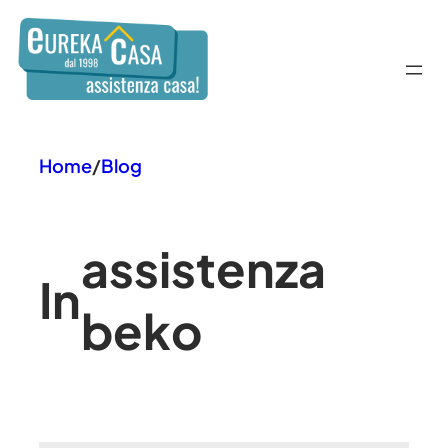
Vai
al
contenuto
Home
/
Blog
assistenza
In
beko