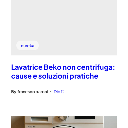
eureka
Lavatrice Beko non centrifuga:
cause e soluzioni pratiche
By
franesco baroni
Dic 12
•