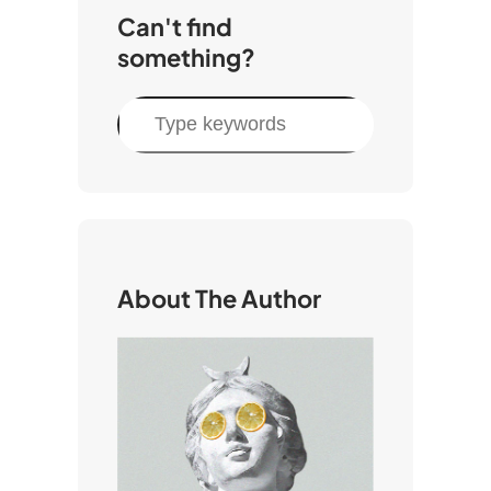
Can't find
something?
C
e
r
c
a
About The Author