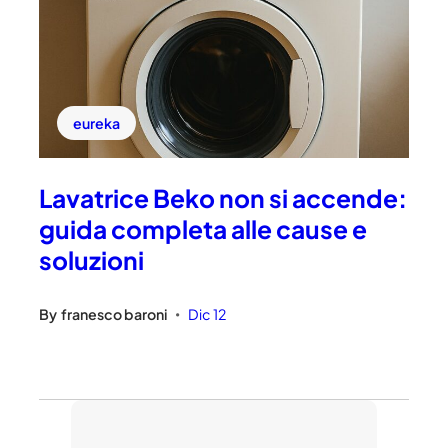
eureka
Lavatrice Beko non si accende:
guida completa alle cause e
soluzioni
By
franesco baroni
Dic 12
•