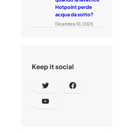
Hotpoint perde
acqua da sotto?
Dicembre 10, 2025
Keep it social
T
F
w
a
Y
i
c
o
t
e
u
t
b
T
e
o