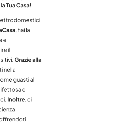
 la Tua Casa!
elettrodomestici
aCasa
, hai la
e e
re il
itivi.
Grazie alla
i nella
ome guasti al
ifettosa e
ci.
Inoltre
, ci
cienza
 offrendoti