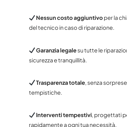
Nessun costo aggiuntivo
per la ch
del tecnico in caso di riparazione.
Garanzia legale
su tutte le riparazion
sicurezza e tranquillità.
Trasparenza totale
, senza sorprese 
tempistiche.
Interventi tempestivi
, progettati 
rapidamente a ogni tua necessità.