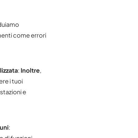
iduiamo
enti come errori
izzata
:
Inoltre
,
re i tuoi
stazioni e
uni
:
 di funzioni