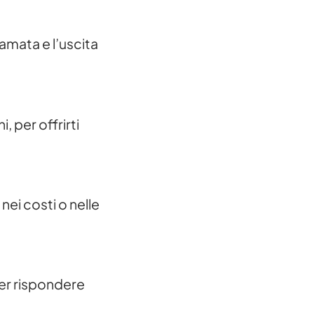
iamata e l’uscita
i, per offrirti
nei costi o nelle
per rispondere