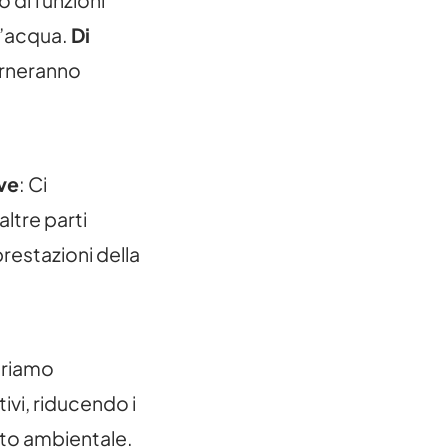
l’acqua.
Di
 torneranno
ave
: Ci
altre parti
prestazioni della
ioriamo
tivi, riducendo i
to ambientale.