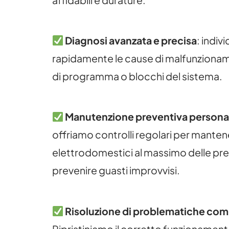
Diagnosi avanzata e precisa
: indiv
rapidamente le cause di malfunzionam
di programma o blocchi del sistema.
Manutenzione preventiva personal
offriamo controlli regolari per mantene
elettrodomestici al massimo delle pre
prevenire guasti improvvisi.
Risoluzione di problematiche com
Ripristiniamo il corretto funzionamento