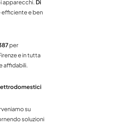
oi apparecchi.
Di
e efficiente e ben
387
per
renze e in tutta
 affidabili.
Elettrodomestici
erveniamo su
 fornendo soluzioni