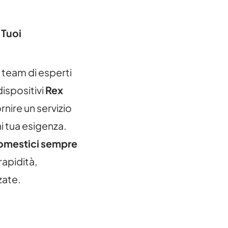
 Tuoi
n team di esperti
dispositivi
Rex
rnire un servizio
i tua esigenza.
domestici sempre
rapidità,
zate.