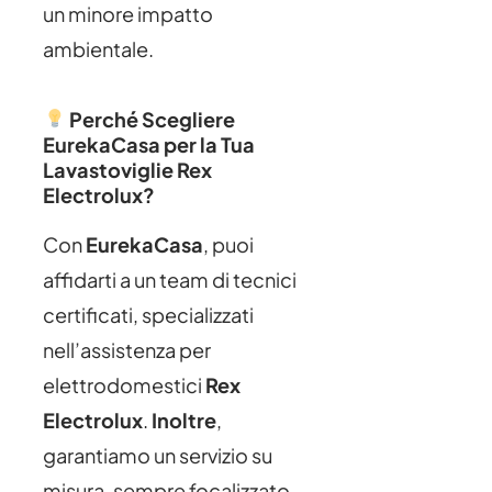
un minore impatto
ambientale.
Perché Scegliere
EurekaCasa per la Tua
Lavastoviglie Rex
Electrolux?
Con
EurekaCasa
, puoi
affidarti a un team di tecnici
certificati, specializzati
nell’assistenza per
elettrodomestici
Rex
Electrolux
.
Inoltre
,
garantiamo un servizio su
misura, sempre focalizzato