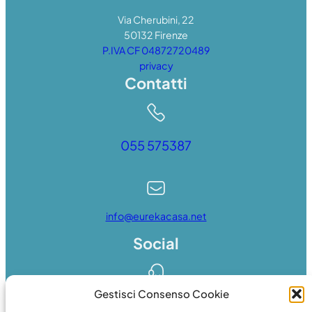
Via Cherubini, 22
50132 Firenze
P.IVA CF 04872720489
privacy
Contatti
055 575387
info@eurekacasa.net
Social
Gestisci Consenso Cookie
Whatsapp