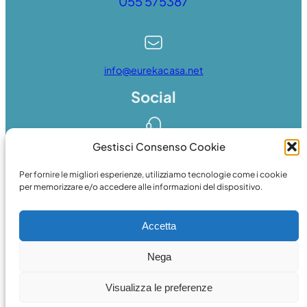
055 575387
info@eurekacasa.net
Social
Gestisci Consenso Cookie
Whatsapp
Per fornire le migliori esperienze, utilizziamo tecnologie come i cookie
per memorizzare e/o accedere alle informazioni del dispositivo.
Accetta
Facebook
Nega
© 2024 web
essedicom
Visualizza le preferenze