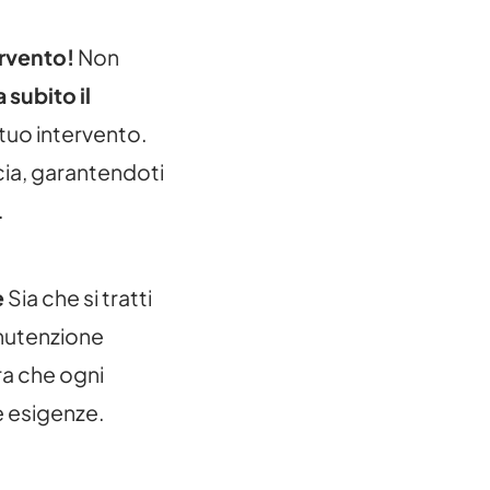
ervento!
Non
subito il
 tuo intervento.
cia, garantendoti
.
e
Sia che si tratti
anutenzione
ra che ogni
e esigenze.