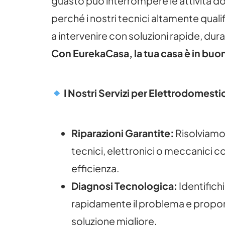
guasto può interrompere le attività 
perché i nostri tecnici altamente quali
a intervenire con soluzioni rapide, dur
Con EurekaCasa, la tua casa è in buo
I Nostri Servizi per Elettrodomest
Riparazioni Garantite:
Risolviamo
tecnici, elettronici o meccanici c
efficienza.
Diagnosi Tecnologica:
Identific
rapidamente il problema e propo
soluzione migliore.