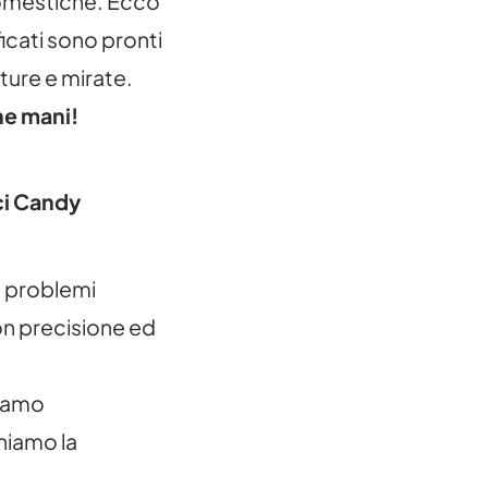
domestiche. Ecco
ficati sono pronti
ature e mirate.
ne mani!
ici Candy
 problemi
on precisione ed
hiamo
niamo la