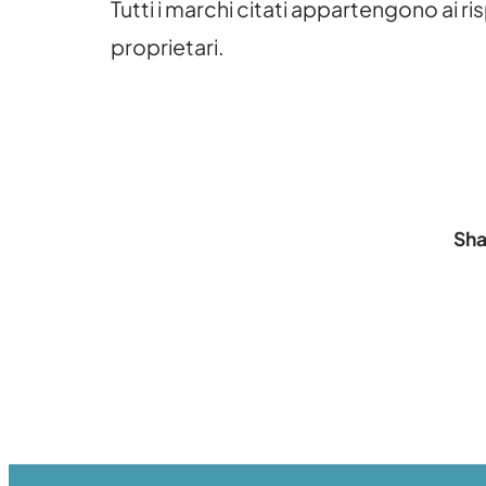
Tutti i marchi citati appartengono ai ris
proprietari.
Sha