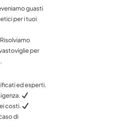
veniamo guasti
tici per i tuoi
Risolviamo
lavastoviglie per
.
ificati ed esperti.
sigenza.
ei costi.
caso di