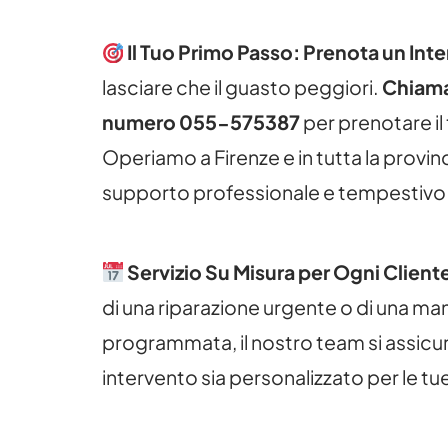
Il Tuo Primo Passo: Prenota un Int
lasciare che il guasto peggiori.
Chiama 
numero 055-575387
per prenotare il
Operiamo a Firenze e in tutta la provin
supporto professionale e tempestivo
Servizio Su Misura per Ogni Client
di una riparazione urgente o di una m
programmata, il nostro team si assicu
intervento sia personalizzato per le tu