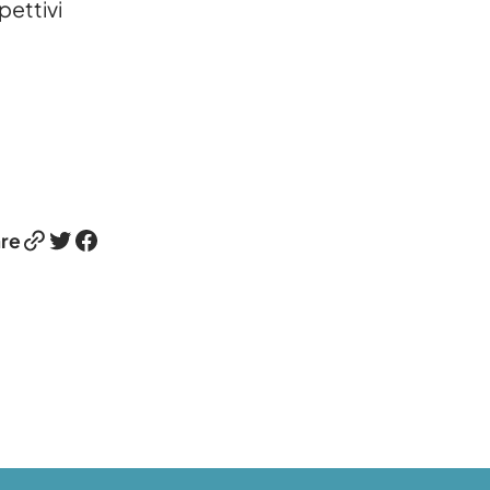
pettivi
Link
Twitter
Facebook
re