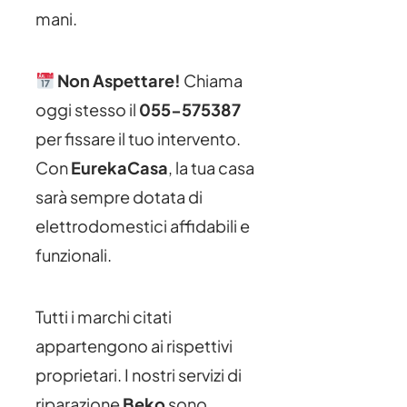
mani.
Non Aspettare!
Chiama
oggi stesso il
055-575387
per fissare il tuo intervento.
Con
EurekaCasa
, la tua casa
sarà sempre dotata di
elettrodomestici affidabili e
funzionali.
Tutti i marchi citati
appartengono ai rispettivi
proprietari. I nostri servizi di
riparazione
Beko
sono