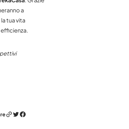
rekaCasa
. Grazie
neranno a
a tua vita
efficienza.
pettivi
Link
Twitter
Facebook
re