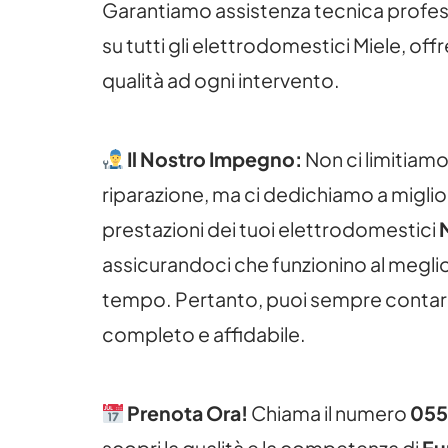
Garantiamo assistenza tecnica profes
su tutti gli elettrodomestici Miele, of
qualità ad ogni intervento.
Il Nostro Impegno:
Non ci limitiamo
riparazione, ma ci dedichiamo a miglio
prestazioni dei tuoi elettrodomestici
assicurandoci che funzionino al meglio
tempo. Pertanto, puoi sempre contare
completo e affidabile.
Prenota Ora!
Chiama il numero
055