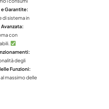
amo i consumi
 e Garantite:
e di sistema in
 Avanzata:
lema con
bili.
unzionamenti:
nalità degli
elle Funzioni:
al massimo delle