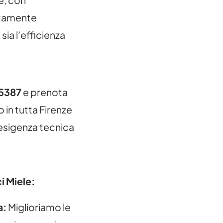
re, con
ltamente
sia l’efficienza
75387
e prenota
in tutta Firenze
a esigenza tecnica
i Miele:
a:
Miglioriamo le