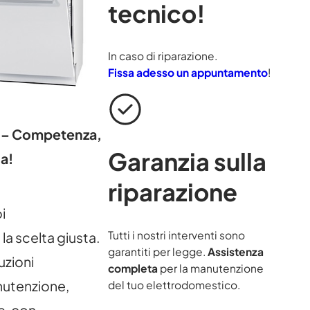
tecnico!
In caso di riparazione.
Fissa adesso un appuntamento
!
e – Competenza,
Garanzia sulla
ia!
riparazione
i
Tutti i nostri interventi sono
 la scelta giusta.
garantiti per legge.
Assistenza
uzioni
completa
per la manutenzione
nutenzione,
del tuo elettrodomestico.