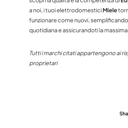
scopri la qualità e la competenza di
Eu
a noi, i tuoi elettrodomestici
Miele
tor
funzionare come nuovi, semplificando l
quotidiana e assicurandoti la massima 
Tutti i marchi citati appartengono ai ris
proprietari
Sha