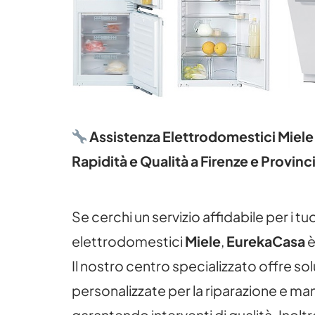
Assistenza Elettrodomestici Miel
Rapidità e Qualità a Firenze e Provinc
Se cerchi un servizio affidabile per i tuo
elettrodomestici
Miele
,
EurekaCasa
è
Il nostro centro specializzato offre sol
personalizzate per la riparazione e ma