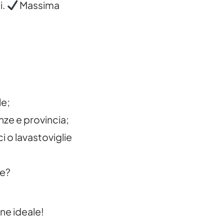
i.
Massima
le;
nze e provincia;
ci o lavastoviglie
te?
one ideale!