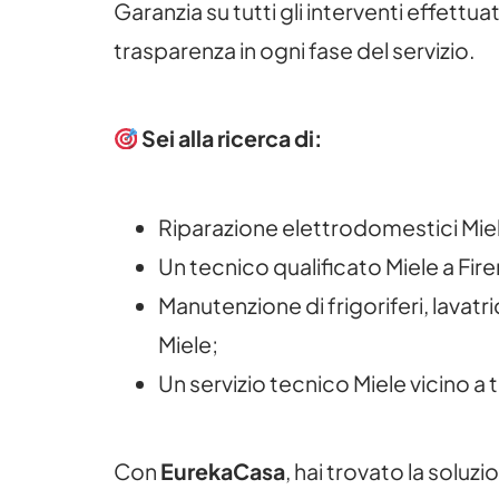
Garanzia su tutti gli interventi effettuat
trasparenza in ogni fase del servizio.
Sei alla ricerca di:
Riparazione elettrodomestici Mie
Un tecnico qualificato Miele a Fire
Manutenzione di frigoriferi, lavatri
Miele;
Un servizio tecnico Miele vicino a 
Con
EurekaCasa
, hai trovato la soluzi