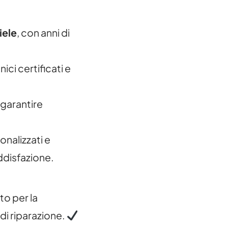
iele
, con anni di
ci certificati e
 garantire
onalizzati e
ddisfazione.
o per la
 di riparazione.