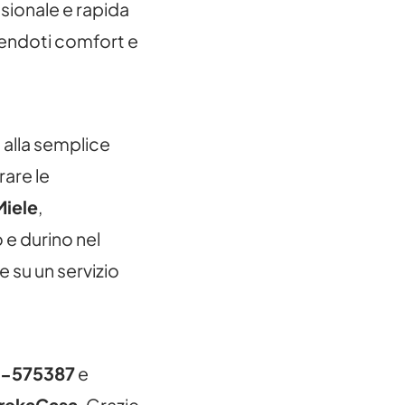
sionale e rapida
frendoti comfort e
 alla semplice
rare le
Miele
,
 e durino nel
 su un servizio
-575387
e