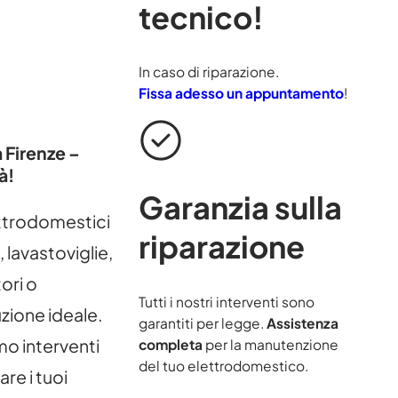
tecnico!
In caso di riparazione.
Fissa adesso un appuntamento
!
 Firenze –
à!
Garanzia sulla
ettrodomestici
riparazione
i, lavastoviglie,
ori o
Tutti i nostri interventi sono
uzione ideale.
garantiti per legge.
Assistenza
mo interventi
completa
per la manutenzione
del tuo elettrodomestico.
are i tuoi