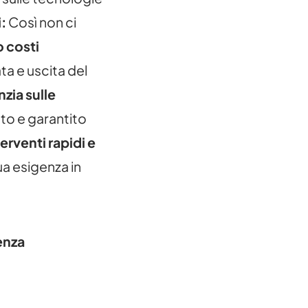
i:
Così non ci
o costi
a e uscita del
zia sulle
ato e garantito
terventi rapidi e
ua esigenza in
enza