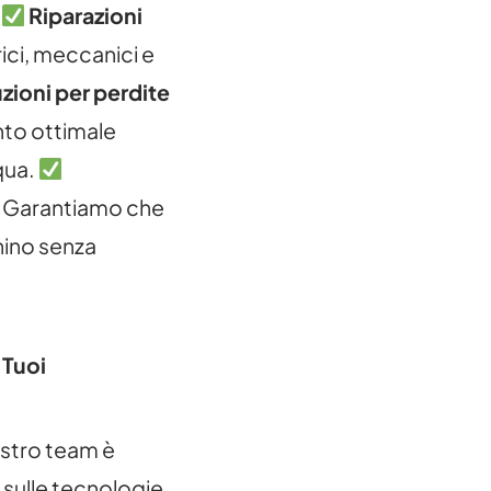
.
Riparazioni
ici, meccanici e
zioni per perdite
nto ottimale
qua.
Garantiamo che
onino senza
 Tuoi
ostro team è
sulle tecnologie