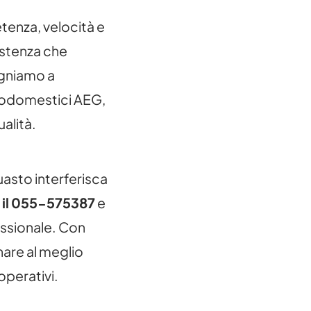
nza, velocità e
sistenza che
egniamo a
ttrodomestici AEG,
ualità.
uasto interferisca
 il 055-575387
e
essionale. Con
nare al meglio
perativi.