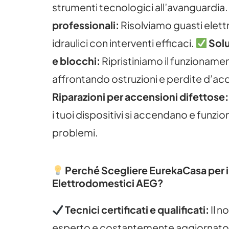
strumenti tecnologici all’avanguardia
professionali:
Risolviamo guasti elettr
idraulici con interventi efficaci.
Solu
e blocchi:
Ripristiniamo il funzioname
affrontando ostruzioni e perdite d’ac
Riparazioni per accensioni difettose:
i tuoi dispositivi si accendano e funzi
problemi.
Perché Scegliere EurekaCasa per i
Elettrodomestici AEG?
Tecnici certificati e qualificati:
Il n
esperto e costantemente aggiornato 