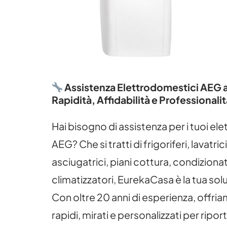
Assistenza Elettrodomestici AEG a
Rapidità, Affidabilità e Professionalit
Hai bisogno di assistenza per i tuoi el
AEG? Che si tratti di frigoriferi, lavatric
asciugatrici, piani cottura, condizionat
climatizzatori, EurekaCasa è la tua sol
Con oltre 20 anni di esperienza, offria
rapidi, mirati e personalizzati per riport