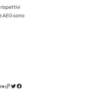
rispettivi
one AEG sono
Link
Twitter
Facebook
re