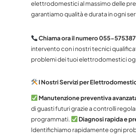
elettrodomestici al massimo delle pres
garantiamo qualità e durata in ogni ser
Chiama ora il numero 055-575387
intervento con i nostri tecnici qualificati
problemi dei tuoi elettrodomestici og
I Nostri Servizi per Elettrodomesti
Manutenzione preventiva avanzat
di guasti futuri grazie a controlli regolar
programmati.
Diagnosi rapida e pr
Identifichiamo rapidamente ogni pro