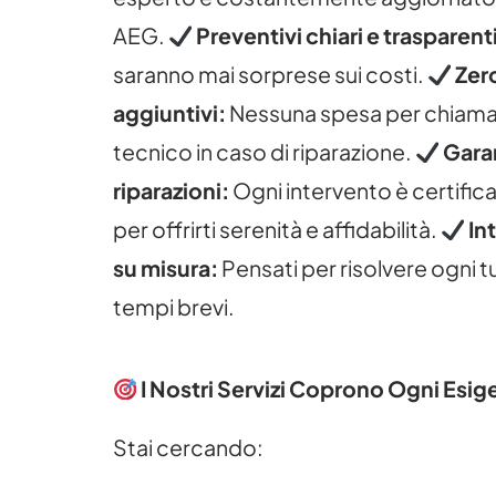
AEG.
Preventivi chiari e trasparent
saranno mai sorprese sui costi.
Zer
aggiuntivi:
Nessuna spesa per chiamat
tecnico in caso di riparazione.
Garan
riparazioni:
Ogni intervento è certific
per offrirti serenità e affidabilità.
In
su misura:
Pensati per risolvere ogni t
tempi brevi.
I Nostri Servizi Coprono Ogni Esig
Stai cercando: