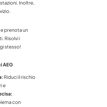
tazioni. Inoltre,
vizio.
e prenota un
. Risolvi i
gi stesso!
ci AEG
a:
Riduci il rischio
i e
ecisa:
blema con