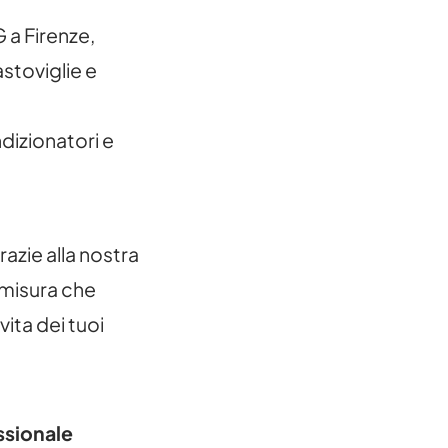
 a Firenze,
vastoviglie e
dizionatori e
razie alla nostra
misura che
vita dei tuoi
ssionale